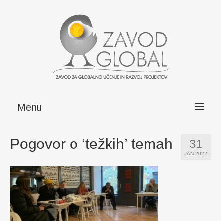
Menu
DOGODKI
Pogovor o ‘težkih’ temah
31
ARHIV
JAN 2022
O ZAVODU
Cilji
Vizija, poslanstvo, vrednote