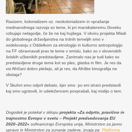
Zgodovina
INTERCAP
Rasizem, kolonializem oz. neokolonializem in vprašanje
mednarodnega razvoja so teme, ki pri marsikateremu človeku
KULTURNA DEDIŠČINA – BOGATA POT ZA
vzbujajo nelagodje, če že ne kaj hujšega. V okviru projekta Mladi
VSTOP NA TRG DELA
do globalnega državljanstva na trdnih temeljih smo v
sodelovanju z Oddelkom za etnologijo in kulturno antropologijo
KONTAKT
na FF obravnavali prav te teme v smislu, kako so v slovenskih
šolskih učbenikih predstavljene. Zanimalo nas je tudi kako so
predstavljene druge teme kot so ples, glasba in film. Je res da
vsi Afričani dobro plešejo, ali je res, da Afriške kinografija ne
obstaja?
V Skuhni smo odprli debato, kjer smo po eni strani predstavili
kaj smo ugotovili, in udeležencem povprašali, kaj mislijo o tem.
Dogodek je potekal v sklopu
projekta »Za odprto, pravično in
trajnostno Evropo v svetu – Projekt predsedovanja EU
2020–2022«
sofinancirajo Evropska unija, Ministrstvo za javno
upravo in Ministrstvo za zunanje zadeve, izvaja pa
Platforma